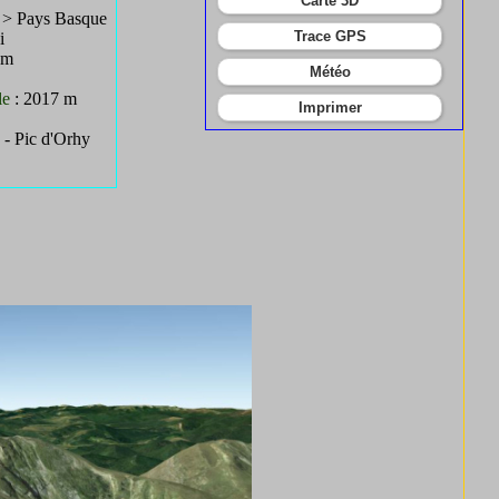
Carte 3D
s > Pays Basque
Trace GPS
di
 m
Météo
le
: 2017 m
Imprimer
 - Pic d'Orhy