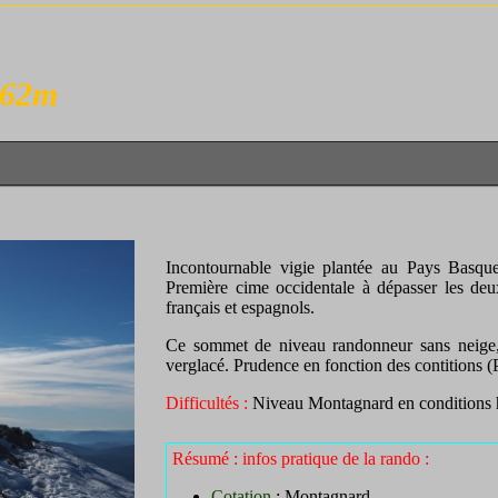
362m
.
Incontournable vigie plantée au Pays Basque
Première cime occidentale à dépasser les deux
français et espagnols.
Ce sommet de niveau randonneur sans neige, 
verglacé. Prudence en fonction des contitions (
Difficultés :
Niveau Montagnard en conditions h
Résumé : infos pratique de la rando :
Cotation
:
Montagnard