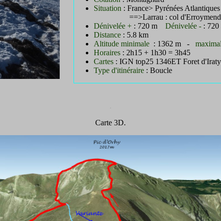
Situation
: France> Pyrénées Atlantique
==>Larrau : col d'Erroymen
Dénivelée +
: 720 m
Dénivelée -
: 720
Distance
: 5.8 km
Altitude minimale
: 1362 m -
maxima
Horaires
: 2h15 + 1h30 = 3h45
Cartes
: IGN top25 1346ET Foret d'Iraty
Type d'itinéraire
: Boucle
.
.
Carte 3D.