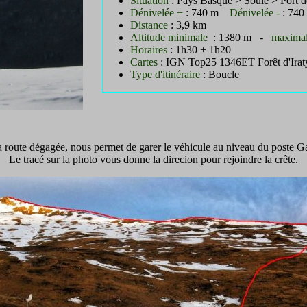
Situation
: Pays Basque > Soule > Port d
Dénivelée +
: 740 m
Dénivelée -
: 740
Distance
: 3,9 km
Altitude minimale
: 1380 m -
maxima
Horaires
: 1h30 + 1h20
Cartes
: IGN Top25 1346ET Forêt d'Irat
Type d'itinéraire
: Boucle
.
 route dégagée, nous permet de garer le véhicule au niveau du poste G
Le tracé sur la photo vous donne la direcion pour rejoindre la crête.