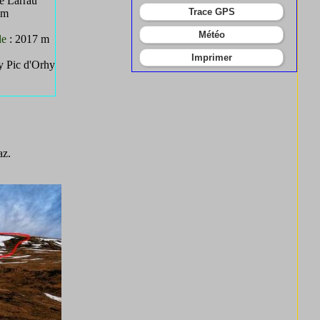
e Larrau
Trace GPS
 m
Météo
le
: 2017 m
Imprimer
y Pic d'Orhy
az.