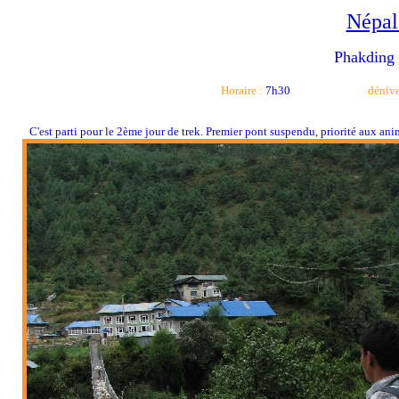
Népal
Phakding
Horaire :
7h30
dénive
C'est parti pour le 2ème jour de trek. Premier pont suspendu, priorité aux an