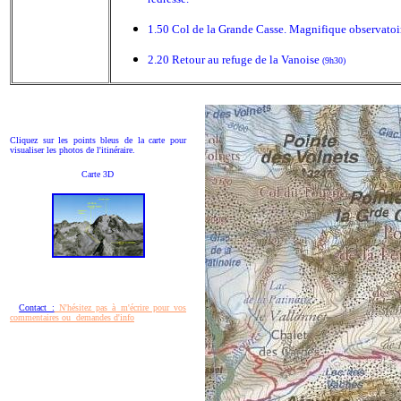
1.50 Col de la Grande Casse. Magnifique observatoire
2.20 Retour au refuge de la Vanoise
(9h30)
Cliquez sur les points bleus de la carte pour
visualiser les photos de l'itinéraire.
Carte 3D
Contact :
N'hésitez pas à m'écrire pour vos
commentaires ou demandes d'info