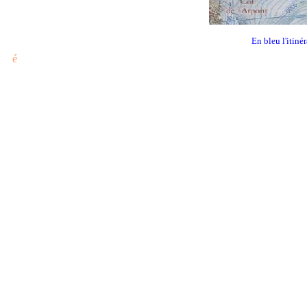
En bleu l'itiné
é