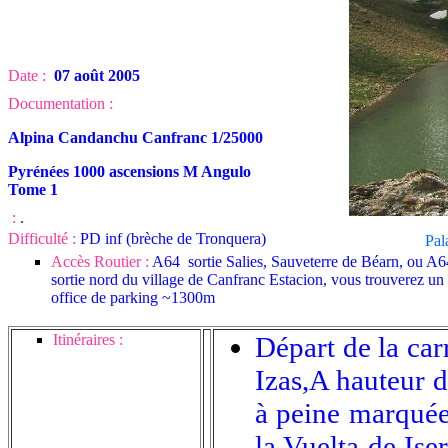
Date :
07 août 2005
Documentation :
Alpina Candanchu Canfranc 1/25000
Pyrénées 1000 ascensions M Angulo
Tome 1
:
.
Difficulté :
PD inf (brèche de Tronquera)
Pal
Accès Routier :
A64 sortie Salies, Sauveterre de Béarn, ou A64
sortie nord du village de Canfranc Estacion, vous trouverez un 
office de parking ~1300m
Itinéraires :
Départ de la ca
Izas,A hauteur d
à peine marquée
la Vuelta de Ise