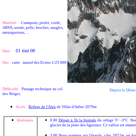
Matériel :
Crampons, piolet, corde,
ARVA, sonde, pelle, broches, sangles,
mousquetons, ...
01 mai 08
Date :
Doc :
carte massif des Ecrins 1/25 000
Difficulté :
Passage technique au col
Depuis le Dôme d
des Neiges.
Accès :
Refuge de l'Alpe
de Villar d'Arêne 2079m
Itinéraires
0.00
Départ à 5h la frontale
du refuge T= -3°C. Nou
glacier de la plate des Agneaux. Ce vallon est imme
3.00 Nous sommes sur l'épaule côte 2852m, en fond 