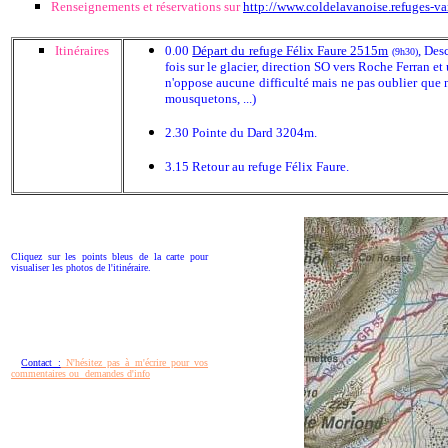
Renseignements et réservations sur
http://www.coldelavanoise.refuges-v
Itinéraires
0.00
Départ du refuge Félix Faure 2515m
, Des
(9h30)
fois sur le glacier, direction SO vers Roche Ferran e
n'oppose aucune difficulté mais ne pas oublier que 
mousquetons, ...)
2.30 Pointe du Dard 3204m.
3.15 Retour au refuge Félix Faure.
Cliquez sur les points bleus de la carte pour
visualiser les photos de l'itinéraire.
Contact :
N'hésitez pas à m'écrire pour vos
commentaires ou demandes d'info