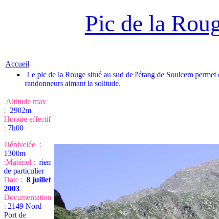
Pic de la Rou
Accueil
Le pic de la Rouge situé au sud de l'étang de Soulcem permet 
randonneurs aimant la solitude.
Altitude max
:
2902m
Horaire effectif
:
7h00
Dénivelée :
1300m
:
Matériel :
rien
de particulier
Date :
8 juillet
2003
Documentation
:
2149 Nord
Port de