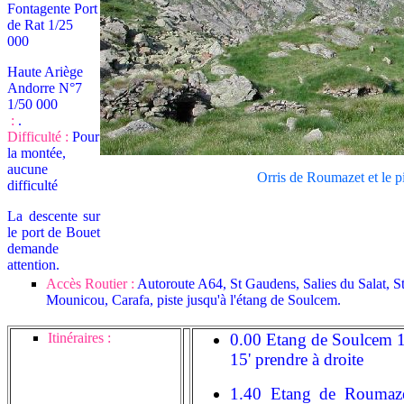
Fontagente Port
de Rat 1/25
000
Haute Ariège
Andorre N°7
1/50 000
:
.
Difficulté :
Pour
la montée,
aucune
Orris de Roumazet et le p
difficulté
La descente sur
le port de Bouet
demande
attention.
Accès Routier :
Autoroute A64,
St Gaudens, Salies du Salat, S
Mounicou, Carafa, piste jusqu'à l'étang de Soulcem.
Itinéraires :
0.00 Etang de Soulcem 1
15' prendre à droite
1.40 Etang de Roumaze