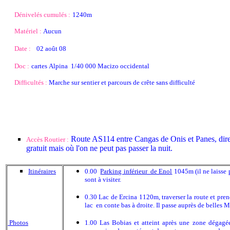
Dénivelés cumulés :
1240m
Matériel :
Aucun
Date :
02 août 08
Doc :
cartes Alpina 1/40 000 Macizo occidental
Difficultés :
Marche sur sentier et parcours de crête sans difficulté
Route AS114 entre Cangas de Onis et Panes, dire
Accès Routier :
gratuit mais où l'on ne peut pas passer la nuit.
Itinéraires
0.00
Parking inférieur de Enol
1045m (il ne laisse 
sont à visiter.
0.30 Lac de Ercina 1120m, traverser la route et prend
lac en conte bas à droite. Il passe auprès de belles 
Photos
1.00 Las Bobias et atteint après une zone dégagée