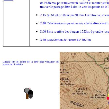
de Padierna, pour traverser le vallon et monter sur 
trouver le passage 50m à droite vers les parois de la 
2.15
Col de Remoña 2008m. On retrouve le sentier
(3.15)
2.40 Cabane
, elle se situe envir
(elle n'est pas sur la carte)
3.00 Piste routière des bergers 1553m, à prendre jusq
3.40
Station de Fuente Dé 1078m
(5.30)
Cliquez sur les points de la carte pour visualiser les
photos de l'itinéraire.