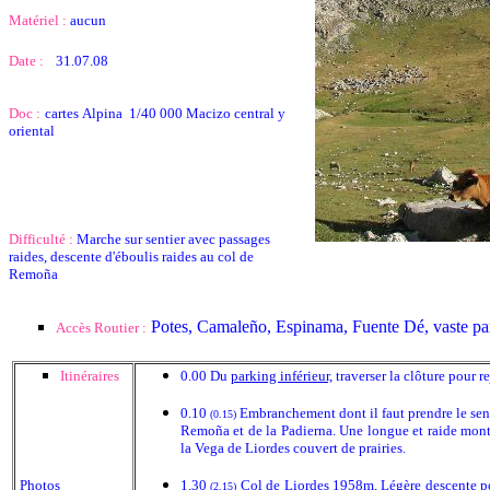
Matériel :
aucun
Date :
31.07.08
Doc :
cartes Alpina 1/40 000 Macizo central y
oriental
Difficulté :
Marche sur sentier avec passages
raides, descente d'éboulis raides au col de
Remoña
Potes, Camaleño, Espinama, Fuente Dé, vaste park
Accès Routier :
Itinéraires
0.00 Du
parking inférieur,
traverser la clôture pour r
0.10
Embranchement dont il faut prendre le senti
(0.15)
Remoña et de la Padierna. Une longue et raide monté
la Vega de Liordes couvert de prairies.
Photos
1.30
Col de Liordes 1958m, Légère descente pou
(2.15)