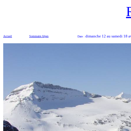
dimanche
12 au samedi 18 a
Accueil
Sommaire
Alpes
Date :