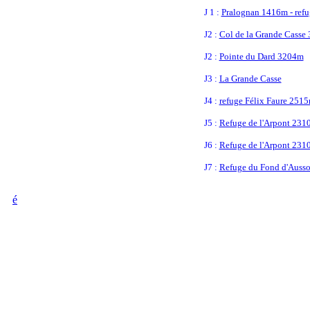
J 1 :
Pralognan 1416m - refu
J2 :
Col de la Grande Casse
J2 :
Pointe du Dard 3204m
J3 :
La Grande Casse
J4 :
refuge Félix Faure 251
J5 :
Refuge de l'Arpont 231
J6 :
Refuge de l'Arpont 231
J7 :
Refuge du Fond d'Ausso
é